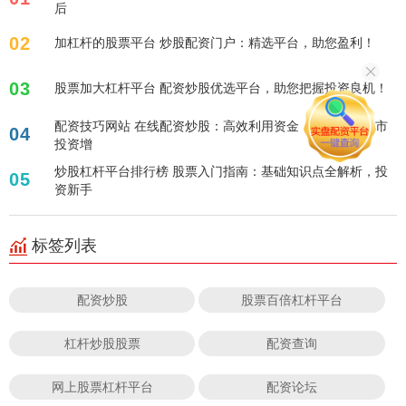
后
02
加杠杆的股票平台 炒股配资门户：精选平台，助您盈利！
03
股票加大杠杆平台 配资炒股优选平台，助您把握投资良机！
配资技巧网站 在线配资炒股：高效利用资金，轻松实现股市
04
投资增
炒股杠杆平台排行榜 股票入门指南：基础知识点全解析，投
05
资新手
标签列表
配资炒股
股票百倍杠杆平台
杠杆炒股股票
配资查询
网上股票杠杆平台
配资论坛