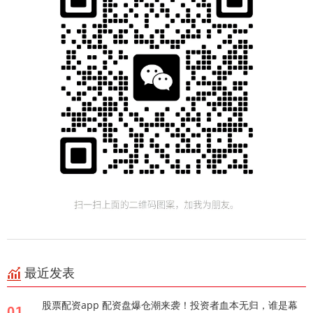
最近发表
股票配资app 配资盘爆仓潮来袭！投资者血本无归，谁是幕
01