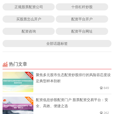
正规股票配资公司
十倍杠杆炒股
买股票怎么开户
配资平台开户
配资咨询
配资平台网址
全部话题标签
热门文章
聚焦多元股市生态配资炒股排行的风险容忍度设
定典型样本剖析
849
配资低息炒股配资门户 股票配资交易平台：安
全、高效、便捷之选
262