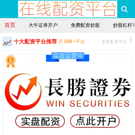
首页
大牛证券开户
免费配资炒股
炒股杠杆1
十大配资平台推荐
更多配资平台
共
100
+平台