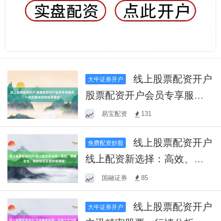
线上股票配资开户
大牛证券开户
股票配资开户会员专享服
务，一站式解决您的投资需
易宝配资
131
求！
线上股票配资开户
免费配资炒股
线上配资新选择：高效、便
捷、安全，助您轻松实现财
国融证券
85
富增值！
线上股票配资开户
大牛证券开户