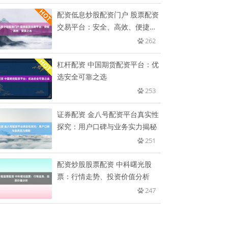
配资低息炒股配资门户 股票配资
交易平台：安全、高效、便捷之
选
262
杠杆配资 中国期货配资平台：优
选安全可靠之选
253
证券配资 金八号配资平台真实性
探究：用户口碑与业务实力揭秘
251
配资炒股股票配资 中科曙光股
票：行情走势、投资价值分析
247