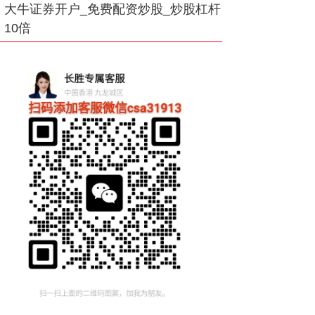
大牛证券开户_免费配资炒股_炒股杠杆
10倍