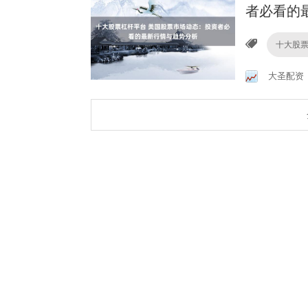
者必看的
十大股
大圣配资