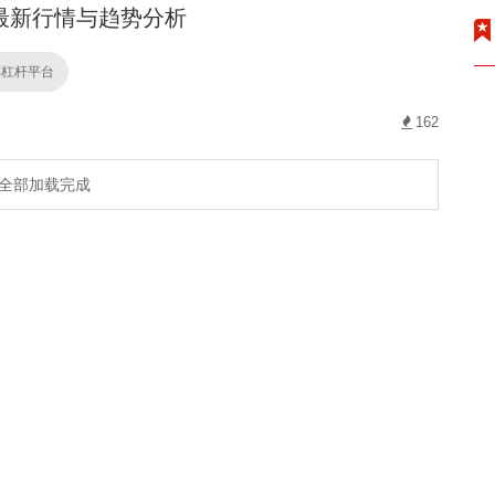
最新行情与趋势分析
票杠杆平台
162
全部加载完成