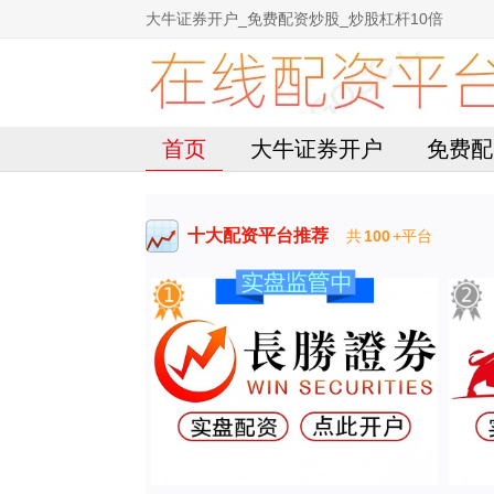
大牛证券开户_免费配资炒股_炒股杠杆10倍
首页
大牛证券开户
免费配
十大配资平台推荐
共
100
+平台