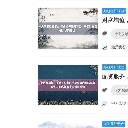
炒股杠杆10倍
财富增值
十大股
迪莱奥普
炒股杠杆10倍
配资服务
十大股
申万宏源
大牛证券开户