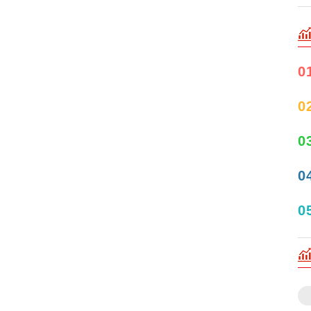
0
0
0
0
0