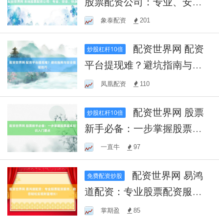
股票配资公司：专业、安
全、快捷
象泰配资
201
配资世界网 配资
炒股杠杆10倍
平台提现难？避坑指南与安
全提现技巧
凤凰配资
110
配资世界网 股票
炒股杠杆10倍
新手必备：一步掌握股票基
本知识入门要点
一直牛
97
配资世界网 易鸿
免费配资炒股
道配资：专业股票配资服
务，助您轻松实现财富增
掌期盈
85