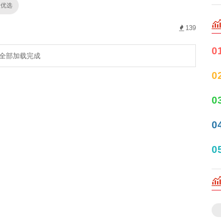
股优选
139
0
全部加载完成
0
0
0
0