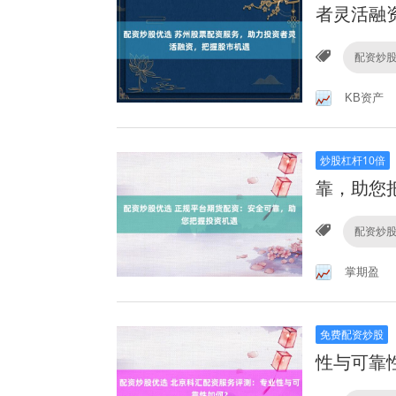
者灵活融
配资炒
KB资产
炒股杠杆10倍
靠，助您
配资炒
掌期盈
免费配资炒股
性与可靠