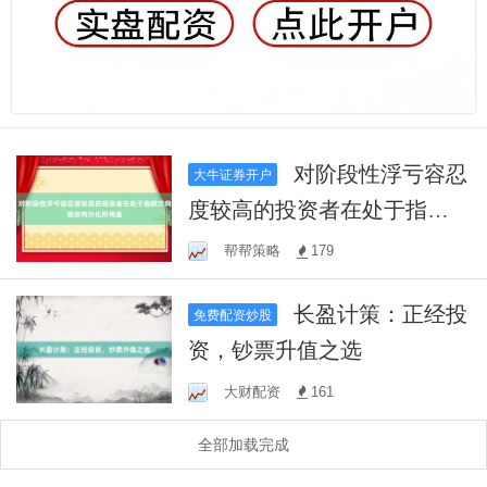
对阶段性浮亏容忍
大牛证券开户
度较高的投资者在处于指数
方向被结构分化所掩盖
帮帮策略
179
长盈计策：正经投
免费配资炒股
资，钞票升值之选
大财配资
161
全部加载完成