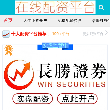
首页
大牛证券开户
免费配资炒股
炒股杠杆1
十大配资平台推荐
更多配资平台
共
100
+平台