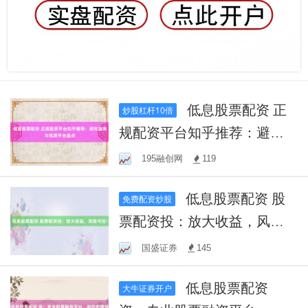
低息股票配资 正
炒股杠杆10倍
规配资平台知乎推荐：避坑
指南与优质平台盘点
195融创网
119
低息股票配资 股
免费配资炒股
票配资投：放大收益，风险
可控！
国盛证券
145
低息股票配资
大牛证券开户