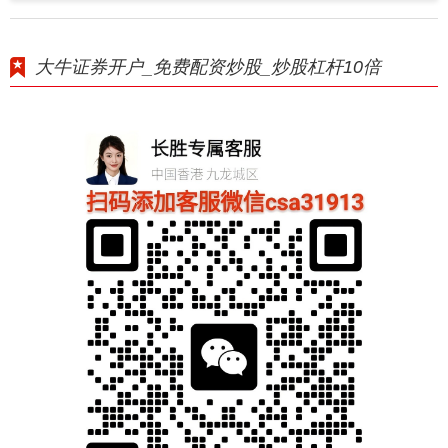
大牛证券开户_免费配资炒股_炒股杠杆10倍