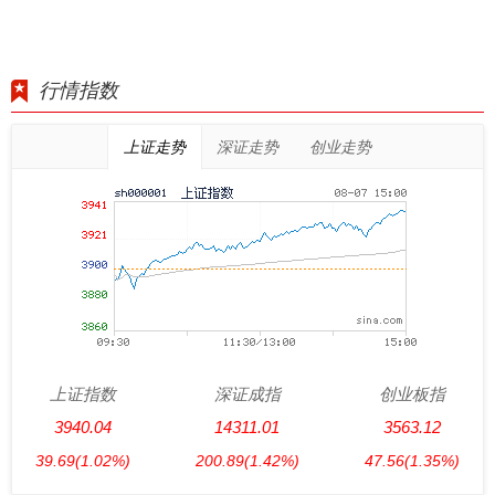
行情指数
上证走势
深证走势
创业走势
上证指数
深证成指
创业板指
3940.04
14311.01
3563.12
39.69
(1.02%)
200.89
(1.42%)
47.56
(1.35%)