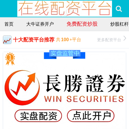
免费配资炒股
首页
大牛证券开户
炒股杠杆
十大配资平台推荐
更多配资平台
共
100
+平台