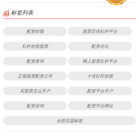
标签列表
配资炒股
股票百倍杠杆平台
杠杆炒股股票
配资论坛
配资查询
网上股票杠杆平台
正规股票配资公司
十倍杠杆炒股
买股票怎么开户
配资平台开户
配资咨询
配资平台网址
全部话题标签