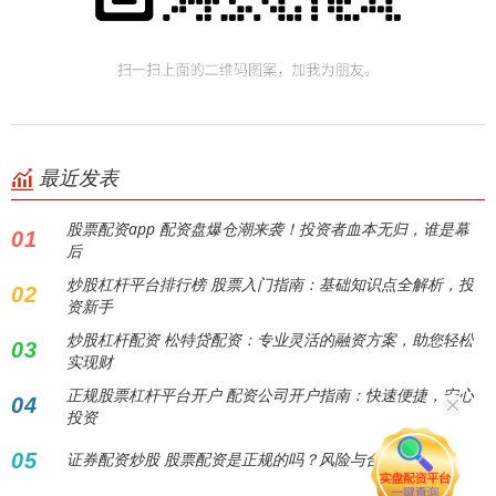
最近发表
股票配资app 配资盘爆仓潮来袭！投资者血本无归，谁是幕
01
后
炒股杠杆平台排行榜 股票入门指南：基础知识点全解析，投
02
资新手
炒股杠杆配资 松特贷配资：专业灵活的融资方案，助您轻松
03
实现财
正规股票杠杆平台开户 配资公司开户指南：快速便捷，安心
04
投资
05
证券配资炒股 股票配资是正规的吗？风险与合规性解析