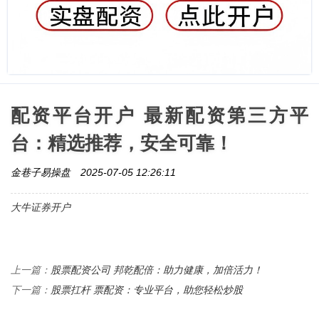
配资平台开户 最新配资第三方平
台：精选推荐，安全可靠！
金巷子易操盘
2025-07-05 12:26:11
大牛证券开户
股票配资公司 邦乾配倍：助力健康，加倍活力！
上一篇：
股票扛杆 票配资：专业平台，助您轻松炒股
下一篇：