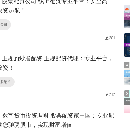
股票配资公司 线上配资专业平台：安全高
投资起航！
资公司
201
正规的炒股配资 正规配资代理：专业平台，
4
投资！
炒股配资
5
212
数字货币投资理财 股票配资家中国：专业配
助您驰骋股市，实现财富增值！