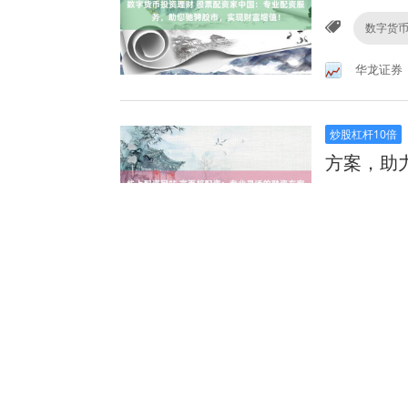
数字货
华龙证券
炒股杠杆10倍
方案，助
线上配
宝盈汇
免费配资炒股
台，助您
股票配资