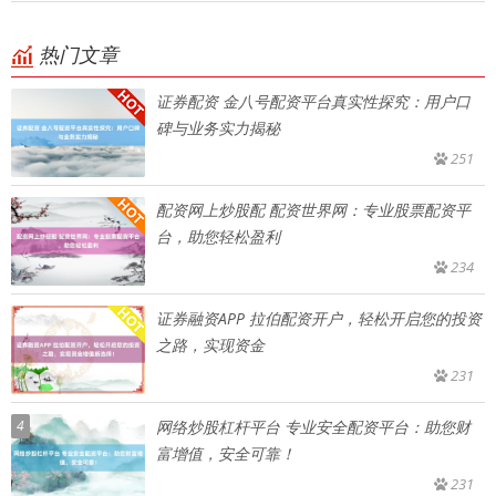
热门文章
证券配资 金八号配资平台真实性探究：用户口
碑与业务实力揭秘
251
配资网上炒股配 配资世界网：专业股票配资平
台，助您轻松盈利
234
证券融资APP 拉伯配资开户，轻松开启您的投资
之路，实现资金
231
4
网络炒股杠杆平台 专业安全配资平台：助您财
富增值，安全可靠！
231