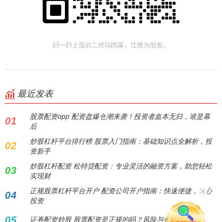
最近发表
股票配资app 配资盘爆仓潮来袭！投资者血本无归，谁是幕
01
后
炒股杠杆平台排行榜 股票入门指南：基础知识点全解析，投
02
资新手
炒股杠杆配资 松特贷配资：专业灵活的融资方案，助您轻松
03
实现财
正规股票杠杆平台开户 配资公司开户指南：快速便捷，安心
04
投资
05
证券配资炒股 股票配资是正规的吗？风险与合规性解析