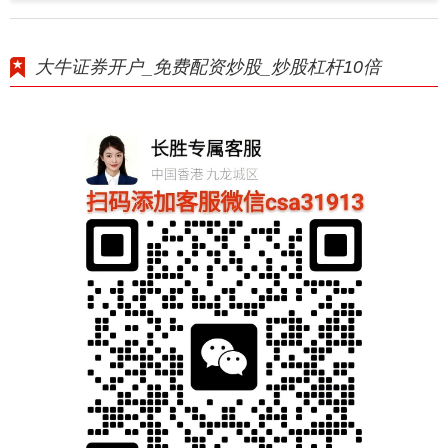
大牛证券开户_免费配资炒股_炒股杠杆10倍