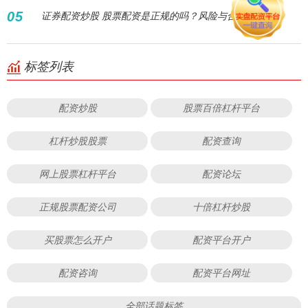
05
证券配资炒股 股票配资是正规的吗？风险与合规性解析
标签列表
配资炒股
股票百倍杠杆平台
杠杆炒股股票
配资查询
网上股票杠杆平台
配资论坛
正规股票配资公司
十倍杠杆炒股
买股票怎么开户
配资平台开户
配资咨询
配资平台网址
全部话题标签