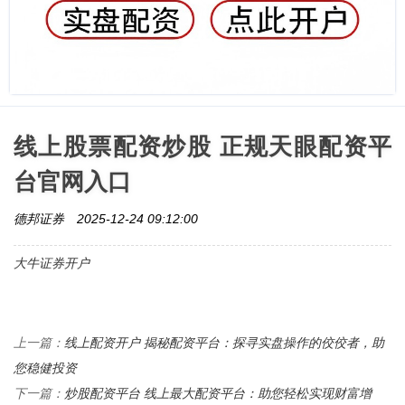
线上股票配资炒股 正规天眼配资平
台官网入口
德邦证券
2025-12-24 09:12:00
大牛证券开户
线上配资开户 揭秘配资平台：探寻实盘操作的佼佼者，助
上一篇：
您稳健投资
炒股配资平台 线上最大配资平台：助您轻松实现财富增
下一篇：