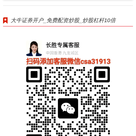
大牛证券开户_免费配资炒股_炒股杠杆10倍