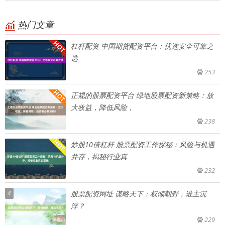
热门文章
杠杆配资 中国期货配资平台：优选安全可靠之
选
253
正规的股票配资平台 绿地股票配资新策略：放
大收益，降低风险，
238
炒股10倍杠杆 股票配资工作探秘：风险与机遇
并存，揭秘行业真
232
4
股票配资网址 谋略天下：权倾朝野，谁主沉
浮？
229