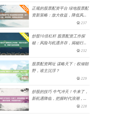
正规的股票配资平台 绿地股票配
资新策略：放大收益，降低风
险，
237
炒股10倍杠杆 股票配资工作探
秘：风险与机遇并存，揭秘行业
真
232
股票配资网址 谋略天下：权倾朝
野，谁主沉浮？
229
炒股的技巧 牛气冲天！牛来了，
新机遇降临，把握时代浪潮，共
创
228