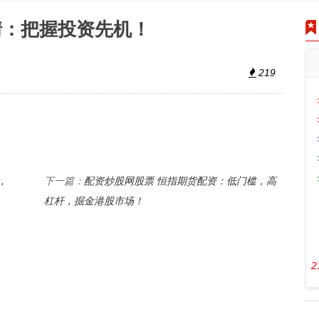
情：把握投资先机！
219
，
配资炒股网股票 恒指期货配资：低门槛，高
下一篇：
杠杆，掘金港股市场！
2