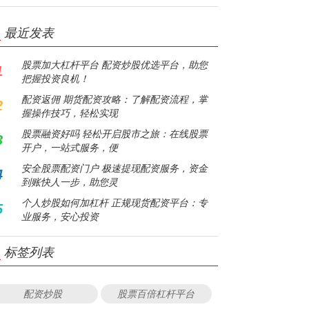
最近发表
股票加大杠杆平台 配资炒股优选平台，助您
1
把握投资良机！
配资返佣 期货配资攻略：了解配资流程，掌
2
握操作技巧，轻松实现
股票融资好吗 轻松开启股市之旅：在线股票
3
开户，一站式服务，便
安全股票配资门户 极速提现配资服务，资金
4
到账快人一步，助您灵
个人炒股如何加杠杆 正规现货配资平台：专
5
业服务，安心投资
标签列表
配资炒股
股票百倍杠杆平台