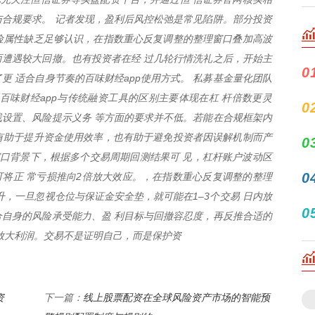
合规要求。 记者发现，盈利后风控松弛是常见陷阱。部分投资
风险属性缺乏足够认识，在指数重心反复调整的整理窗口叠加高波
遭遇较大回撤。也有投资者在经 过几轮行情洗礼之后，开始主
0
更 适合自身节奏的百味财经app使用方式。 私募基金量化团队
百味财经app与传统融资工具的区别主要体现在杠 杆倍数更灵
0
设置、风险提示义务 等方面的要求并不低。若能在合规框架内
既有助于提升资金使用效率，也有助于避免投资者因误解机制而产
0
窗口背景下，根据多个交易周期回测结果可 见，杠杆账户波动区
0
准可将正 常亏损推向2倍放大效应。，在指数重心反复调整的整理
升，一旦忽视仓位与保证金安全垫，就可能在1–3个交易 日内放
0
自身的风险承受能力、盈 利目标与回撤容忍度，再反推合适的
放大利润。交易不是证明自己，而是保护资
资
线上股票配资在全球风险资产市场的智能预
下一篇：