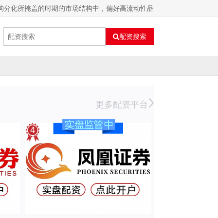
构分化所掩盖的时期的市场结构中，偏好高流动性品
配资搜索
更多配资平台