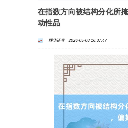
在指数方向被结构分化所
动性品
联华证券
2026-05-08 16:37:47