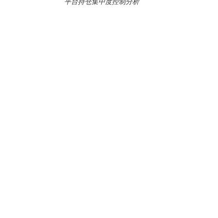
平台持仓集中度控制分析