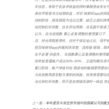
关信息，有助于在追求收益的同时兼顾资金安全与
者在早期更关注短期收益，对百 味财经app的
动的阶段，很容易因为仓位过重、缺乏止损纪律而
动控制杠杆倍数、拉长评估周期，在实践中形成了
认为，在当前指数 重心反复调整的整理窗口下，
活、持仓周期更弹性、但对于保证金占比、强平线
把百味财经app的规则讲清楚、流程做 细致，
生不必要 的损失。 在指数重心反复调整的整理
间常较普通账户高出30%–50%， 主观判断失
窗口阶段，账户净值对短 期波动的敏感度明显抬
大此前数周甚至数月累积的风险。投资者需要结合
仓位和杠杆倍数，而不是在情绪高涨时一味追 求
本年度至今深交所市场中的国家认可的配
上一篇：