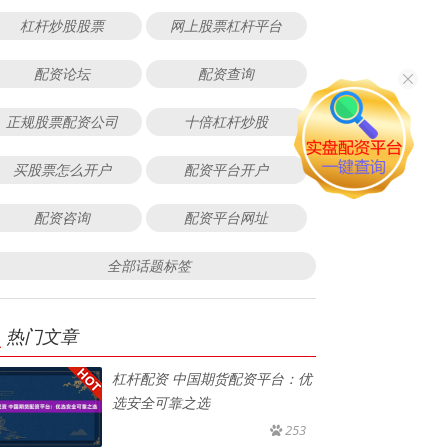
杠杆炒股股票
网上股票杠杆平台
配资论坛
配资查询
正规股票配资公司
十倍杠杆炒股
买股票怎么开户
配资平台开户
配资咨询
配资平台网址
全部话题标签
热门文章
杠杆配资 中国期货配资平台：优
选安全可靠之选
253