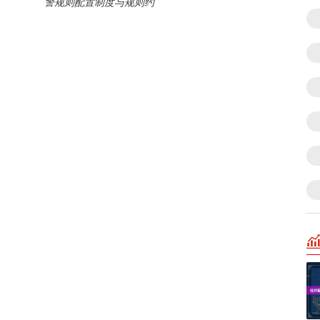
警规则配置制度与规则约