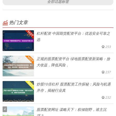
全部话题标签
热门文章
杠杆配资 中国期货配资平台：优选安全可靠之
选
253
正规的股票配资平台 绿地股票配资新策略：放
大收益，降低风险，
237
炒股10倍杠杆 股票配资工作探秘：风险与机遇
并存，揭秘行业真
232
4
股票配资网址 谋略天下：权倾朝野，谁主沉
浮？