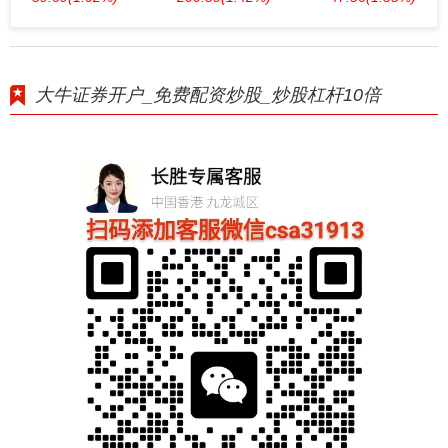
大牛证券开户_免费配资炒股_炒股杠杆10倍